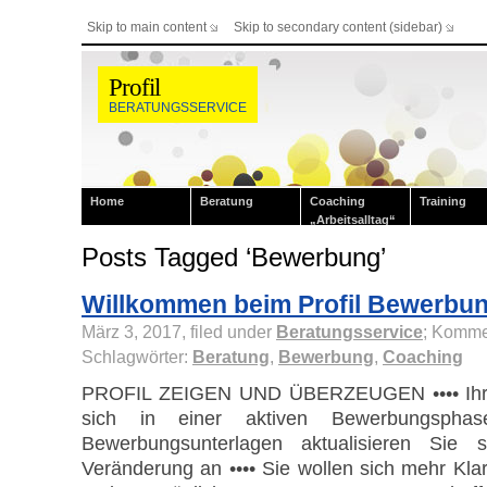
Skip to main content
Skip to secondary content (sidebar)
Profil
BERATUNGSSERVICE
Home
Beratung
Coaching
Training
„Arbeitsalltag“
Posts Tagged ‘Bewerbung’
Willkommen beim Profil Bewerbu
März 3, 2017, filed under
Beratungsservice
;
Kommen
Schlagwörter:
Beratung
,
Bewerbung
,
Coaching
PROFIL ZEIGEN UND ÜBERZEUGEN •••• Ihre 
sich in einer aktiven Bewerbungspha
Bewerbungsunterlagen aktualisieren Sie s
Veränderung an •••• Sie wollen sich mehr Klar